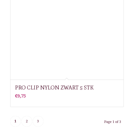
PRO CLIP NYLON ZWART 5 STK
€
9,75
1
2
3
Page 1 of 3