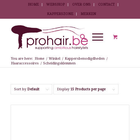
HOME
WEBSHOP
OVER ONS
CONTACT
KAPPERSZONE
MERKEN
You are here:
Home
/
Winkel
/
Kappersbenodigdheden
/
Haaraccessoires
/
Scheidingsklemmen
Sort by
Default
Display
15 Products per page