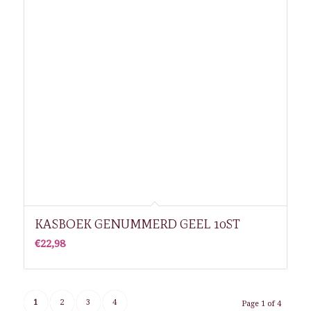
KASBOEK GENUMMERD GEEL 10ST
€
22,98
1
2
3
4
Page 1 of 4