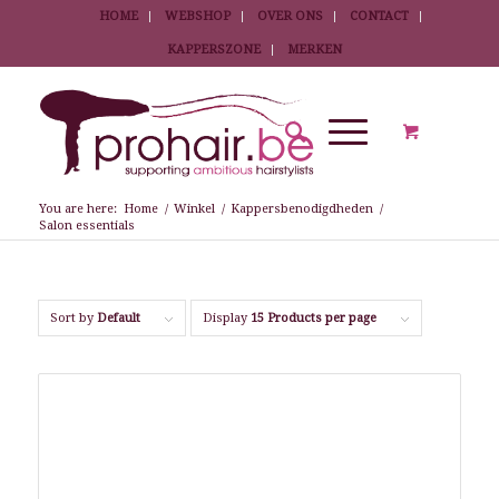
HOME
WEBSHOP
OVER ONS
CONTACT
KAPPERSZONE
MERKEN
You are here:
Home
/
Winkel
/
Kappersbenodigdheden
/
Salon essentials
Sort by
Default
Display
15 Products per page