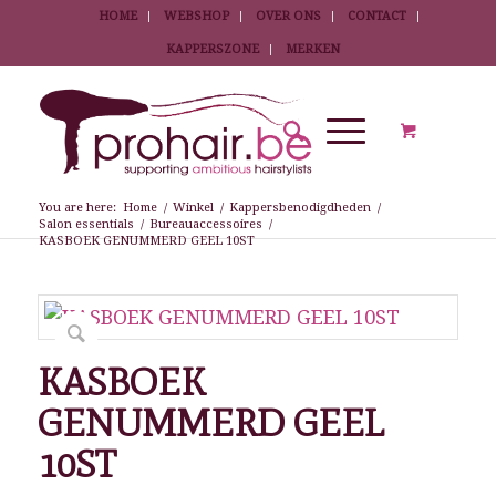
HOME
WEBSHOP
OVER ONS
CONTACT
KAPPERSZONE
MERKEN
You are here:
Home
/
Winkel
/
Kappersbenodigdheden
/
Salon essentials
/
Bureauaccessoires
/
KASBOEK GENUMMERD GEEL 10ST
KASBOEK
GENUMMERD GEEL
10ST