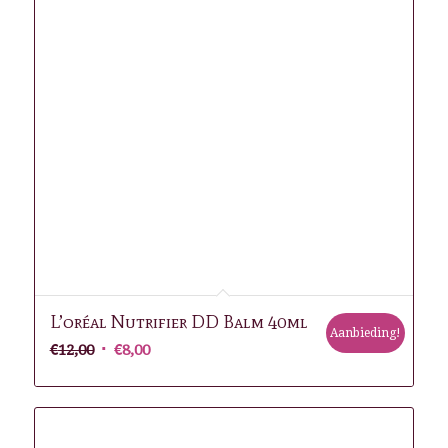
L’oréal Nutrifier DD Balm 40ml
Aanbieding!
Oorspronkelijke
Huidige
€
12,00
€
8,00
prijs
prijs
was:
is:
€12,00.
€8,00.