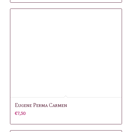
was:
is:
€7,00.
€5,00.
Eugene Perma Carmen
€
7,50