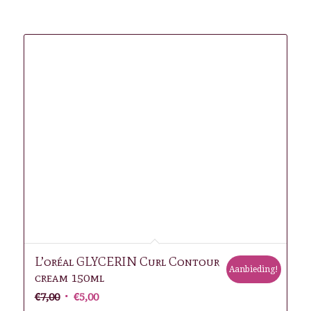
Gerelateerde producten
L’oréal GLYCERIN Curl Contour
Aanbieding!
cream 150ml
Oorspronkelijke
Huidige
€
7,00
€
5,00
prijs
prijs