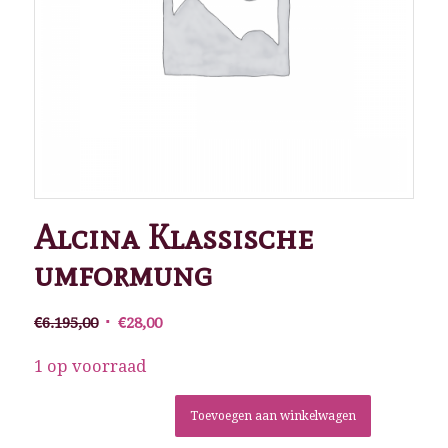
Alcina Klassische
umformung
Oorspronkelijke
Huidige
€
6.195,00
€
28,00
prijs
prijs
was:
is:
1 op voorraad
€6.195,00.
€28,00.
Toevoegen aan winkelwagen