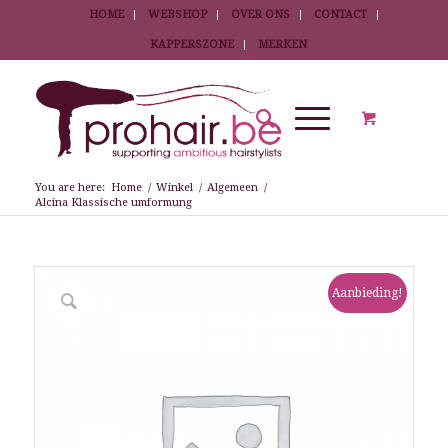
HOME
WEBSHOP
OVER ONS
CONTACT
KAPPERSZONE
MERKEN
You are here:
Home
/
Winkel
/
Algemeen
/
Alcina Klassische umformung
Aanbieding!