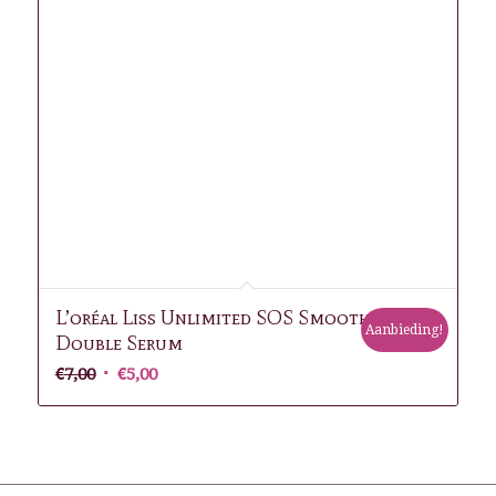
L’oréal Liss Unlimited SOS Smoothing
Aanbieding!
Double Serum
Oorspronkelijke
Huidige
€
7,00
€
5,00
prijs
prijs
was:
is:
€7,00.
€5,00.