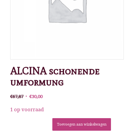
ALCINA schonende
umformung
Oorspronkelijke
Huidige
€
67,87
€
30,00
prijs
prijs
was:
is:
1 op voorraad
€67,87.
€30,00.
Toevoegen aan winkelwagen