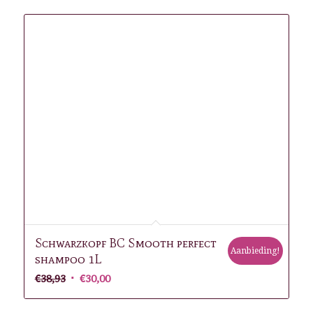
Schwarzkopf BC Smooth perfect
Aanbieding!
shampoo 1L
Oorspronkelijke
Huidige
€
38,93
€
30,00
prijs
prijs
was:
is: