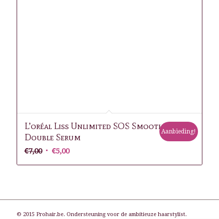
L’oréal Liss Unlimited SOS Smoothing
Aanbieding!
Double Serum
Oorspronkelijke
Huidige
€
7,00
€
5,00
prijs
prijs
was:
is:
€7,00.
€5,00.
© 2015 Prohair.be. Ondersteuning voor de ambitieuze haarstylist.