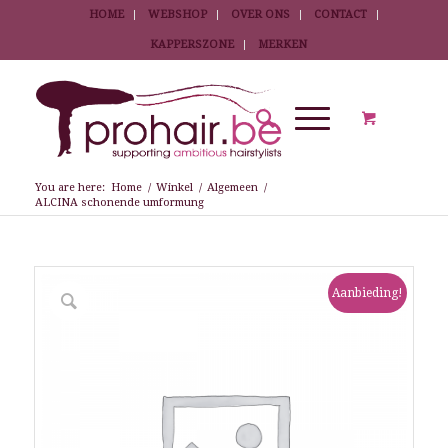
HOME
WEBSHOP
OVER ONS
CONTACT
KAPPERSZONE
MERKEN
You are here:
Home
/
Winkel
/
Algemeen
/
ALCINA schonende umformung
Aanbieding!