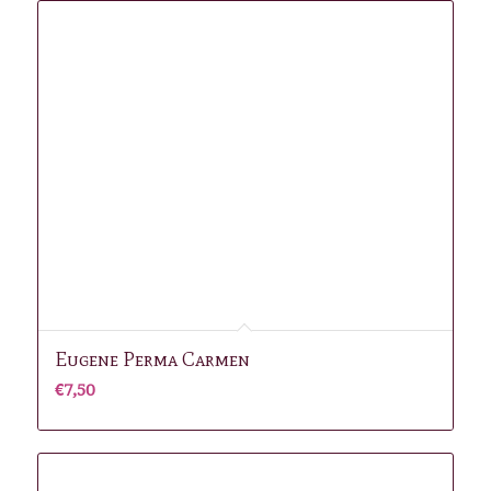
€38,93.
€30,00.
Eugene Perma Carmen
€
7,50