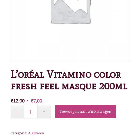
L’oréal Vitamino color
fresh feel masque 200ml
Oorspronkelijke
Huidige
€
12,00
€
7,00
prijs
prijs
Toevoegen aan winkelwagen
was:
is:
€12,00.
€7,00.
Categorie:
Algemeen