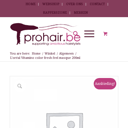
HOME
WEBSHOP
OVER ONS
CONTACT
KAPPERSZONE
MERKEN
You are here:
Home
/
Winkel
/
Algemeen
/
L’oréal Vitamino color fresh feel masque 200ml
Aanbieding!