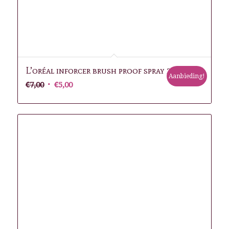
L’oréal inforcer brush proof spray 37g
Aanbieding!
Oorspronkelijke
Huidige
€
7,00
€
5,00
prijs
prijs
was:
is:
€7,00.
€5,00.