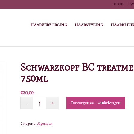
HOME
W
HAARVERZORGING
HAARSTYLING
HAARKLEUR
You are here:
Home
/
Schwarzkopf BC treatme
750ml
€
30,00
Toevoegen aan winkelwagen
Categorie:
Algemeen