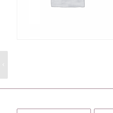
Schwarzkopf BC Excellium Taming
treatment
Gerelateerde producten