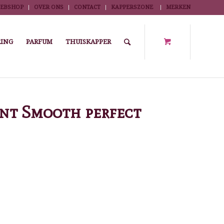
EBSHOP
OVER ONS
CONTACT
KAPPERSZONE
MERKEN
ING
PARFUM
THUISKAPPER
Winkel
/
Algemeen
/
Schwarzkopf BC treatment Smooth perfect 750ml
nt Smooth perfect