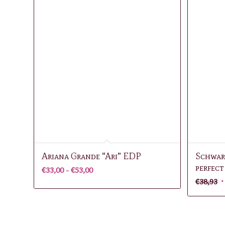
Ariana Grande “Ari” EDP
Schwar
perfec
Prijsklasse:
€
33,00
-
€
53,00
O
€33,00
€
38,93
p
tot
w
€53,00
€