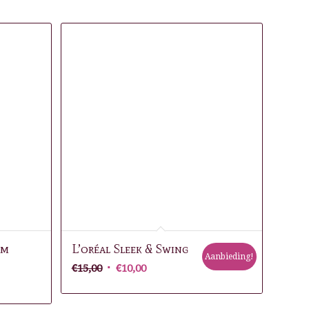
um
L’oréal Sleek & Swing
Aanbieding!
Oorspronkelijke
Huidige
€
15,00
€
10,00
prijs
prijs
was:
is: