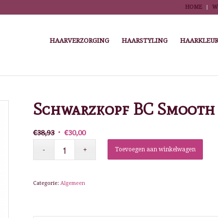
HOME
W
HAARVERZORGING
HAARSTYLING
HAARKLEUR
You are here:
Hom
Schwarzkopf BC Smooth 
Oorspronkelijke
Huidige
€
38,93
€
30,00
prijs
prijs
Toevoegen aan winkelwagen
was:
is:
€38,93.
€30,00.
Categorie:
Algemeen