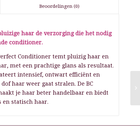
Beoordelingen (0)
pluizige haar de verzorging die het nodig
de conditioner.
fect Conditioner temt pluizig haar en
r, met een prachtige glans als resultaat.
teert intensief, ontwart efficiënt en
dof haar weer gaat stralen. De BC
Sc
S
akt je haar beter handelbaar en biedt
 en statisch haar.