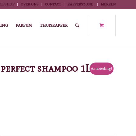
EBSHOP
OVER ONS
CONTACT
KAPPERSZONE
MERKEN
ING
PARFUM
THUISKAPPER
e
/
Winkel
/
Algemeen
/
Schwarzkopf BC Smooth perfect shampoo 1L
perfect shampoo 1L
Aanbieding!