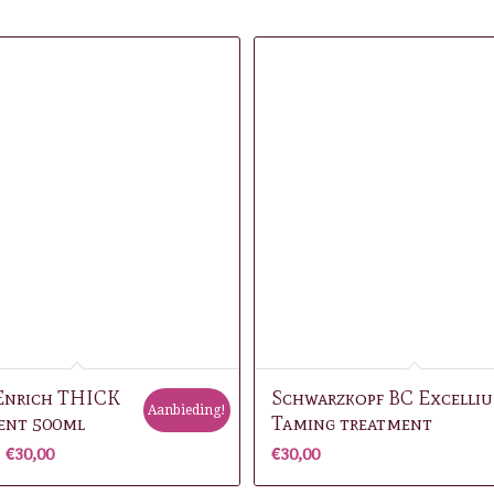
Enrich THICK
Schwarzkopf BC Excelli
Aanbieding!
ent 500ml
Taming treatment
orspronkelijke
Huidige
€
30,00
€
30,00
rijs
prijs