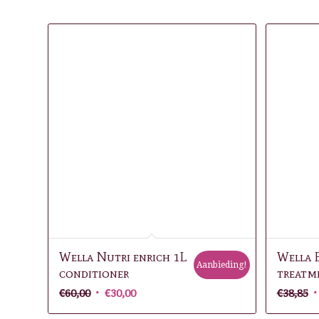
Gerelateerde producten
Wella Nutri enrich 1L
Wella 
Aanbieding!
conditioner
treatm
Oorspronkelijke
Huidige
O
€
60,00
€
30,00
€
38,85
prijs
prijs
p