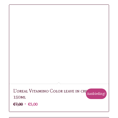
L’oreal Vitamino Color leave in cream
Aanbieding!
150ml
Oorspronkelijke
Huidige
€
7,00
€
5,00
prijs
prijs
was:
is: