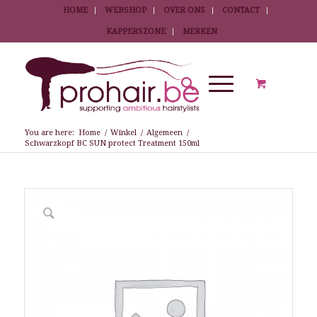
HOME
WEBSHOP
OVER ONS
CONTACT
KAPPERSZONE
MERKEN
You are here:
Home
/
Winkel
/
Algemeen
/
Schwarzkopf BC SUN protect Treatment 150ml