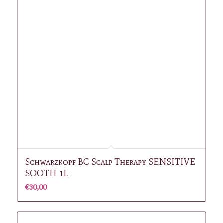
€7,00.
€5,00.
Schwarzkopf BC Scalp Therapy SENSITIVE
SOOTH 1L
€
30,00