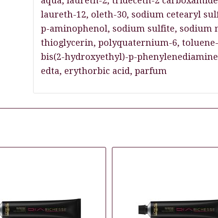
aqua, laureth-2, trideceth-2 carboxamid
laureth-12, oleth-30, sodium cetearyl su
p-aminophenol, sodium sulfite, sodium m
thioglycerin, polyquaternium-6, toluene-
bis(2-hydroxyethyl)-p-phenylenediamine s
edta, erythorbic acid, parfum