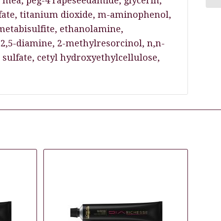
e mea, peg-4 rapeseedamide, glycerin,
lfate, titanium dioxide, m-aminophenol,
etabisulfite, ethanolamine,
2,5-diamine, 2-methylresorcinol, n,n-
ulfate, cetyl hydroxyethylcellulose,