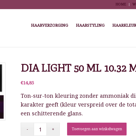
HOME
W
HAARVERZORGING
HAARSTYLING
HAARKLEUR
You are here:
Home
/
Winkel
/
Haarpr
DIA LIGHT 50 ML 10.32 
€
14,85
Ton-sur-ton kleuring zonder ammoniak die
karakter geeft (kleur verspreid over de tot
een schitterende glans.
Toevoegen aan winkelwagen