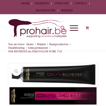
HOME
WEBSHOP
OVER ONS
CONTACT
KAPPERSZONE
MERKEN
You are here:
Home
/
Winkel
/
Haarproducten
/
Haarkleuring
/
Semi permanent
/
DIA RICHESSE nu DIACOLLOR 50 ML 7.13