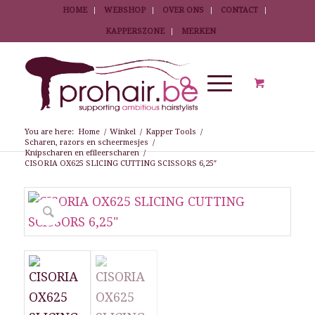
HOME
WEBSHOP
OVER ONS
CONTACT
KAPPERSZONE
MERKEN
You are here:
Home
/
Winkel
/
Kapper Tools
/
Scharen, razors en scheermesjes
/
Knipscharen en efileerscharen
/
CISORIA OX625 SLICING CUTTING SCISSORS 6,25″