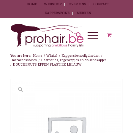
HOME
WEBSHOP
OVER ONS
CONTACT
KAPPERSZONE
MERKEN
You are here:
Home
/
Winkel
/
Kappersbenodigdheden
/
Haaraccessoires
/
Haarnetjes, regenkapjes en douchekapjes
/
DOUCHEMUTS EFFEN PLASTIEK LBLAUW