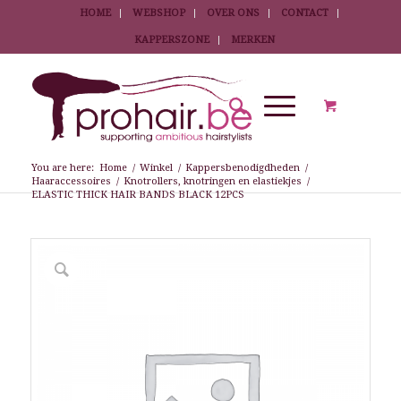
HOME
WEBSHOP
OVER ONS
CONTACT
KAPPERSZONE
MERKEN
You are here:
Home
/
Winkel
/
Kappersbenodigdheden
/
Haaraccessoires
/
Knotrollers, knotringen en elastiekjes
/
ELASTIC THICK HAIR BANDS BLACK 12PCS