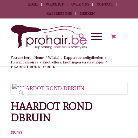
HOME
WEBSHOP
OVER ONS
CONTACT
KAPPERSZONE
MERKEN
You are here:
Home
/
Winkel
/
Kappersbenodigdheden
/
Haaraccessoires
/
Knotrollers, knotringen en elastiekjes
/
HAARDOT ROND DBRUIN
HAARDOT ROND
DBRUIN
€
8,10