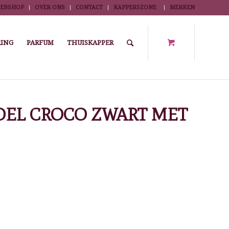
EBSHOP
OVER ONS
CONTACT
KAPPERSZONE
MERKEN
ING
PARFUM
THUISKAPPER
len
/
SENSUALIS KAPPERSSTOEL CROCO ZWART MET RONDE VOET
OEL CROCO ZWART MET