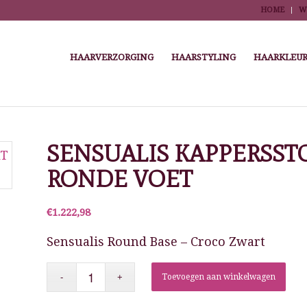
HOME
W
HAARVERZORGING
HAARSTYLING
HAARKLEUR
You are here:
Home
/
Winkel
/
Salonmeubilair
/
Stylingstoe
SENSUALIS KAPPERSST
RONDE VOET
€
1.222,98
Sensualis Round Base – Croco Zwart
Toevoegen aan winkelwagen