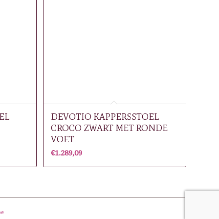
EL
DEVOTIO KAPPERSSTOEL
CROCO ZWART MET RONDE
VOET
€
1.289,09
be
site by
thinckx