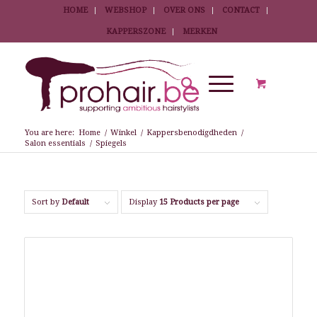
HOME
WEBSHOP
OVER ONS
CONTACT
KAPPERSZONE
MERKEN
You are here:
Home
/
Winkel
/
Kappersbenodigdheden
/
Salon essentials
/
Spiegels
Sort by
Default
Display
15 Products per page