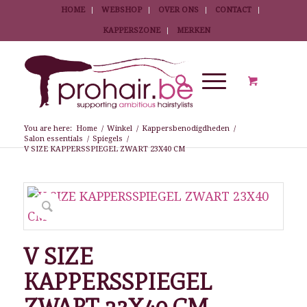
HOME
WEBSHOP
OVER ONS
CONTACT
KAPPERSZONE
MERKEN
You are here:
Home
/
Winkel
/
Kappersbenodigdheden
/
Salon essentials
/
Spiegels
/
V SIZE KAPPERSSPIEGEL ZWART 23X40 CM
V SIZE
KAPPERSSPIEGEL