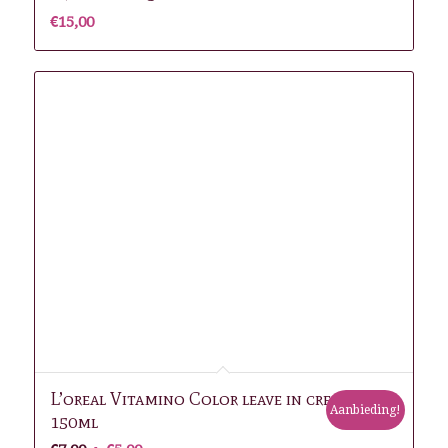
€
15,00
L’oreal Vitamino Color leave in cream
Aanbieding!
150ml
Oorspronkelijke
Huidige