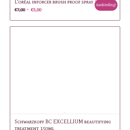
L’oréal inforcer brush proof spray 37g
Aanbieding!
Oorspronkelijke
Huidige
€
7,00
€
5,00
prijs
prijs
was:
is:
€7,00.
€5,00.
Schwarzkopf BC EXCELLIUM beautifying
treatment 150ml