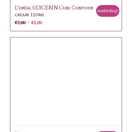
L’oréal GLYCERIN Curl Contour
Aanbieding!
cream 150ml
Oorspronkelijke
Huidige
€
7,00
€
5,00
prijs
prijs
was:
is:
€7,00.
€5,00.