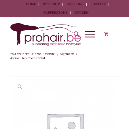
HOME
WEBSHOP
OVER ONS
CONTACT
KAPPERSZONE
MERKEN
You are here:
Home
/
Winkel
/
Algemeen
/
Alcina Deo Creme 50ml