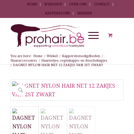
HOME
WEBSHOP
OVER ONS
CONTACT
KAPPERSZONE
MERKEN
You are here:
Home
/
Winkel
/
Kappersbenodigdheden
/
Haaraccessoires
/
Haarnetjes, regenkapjes en douchekapjes
/
DAGNET NYLON HAIR NET 12 ZAKJES VAN 2ST ZWART