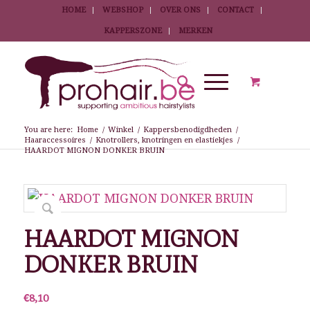
HOME
WEBSHOP
OVER ONS
CONTACT
KAPPERSZONE
MERKEN
You are here:
Home
/
Winkel
/
Kappersbenodigdheden
/
Haaraccessoires
/
Knotrollers, knotringen en elastiekjes
/
HAARDOT MIGNON DONKER BRUIN
HAARDOT MIGNON
DONKER BRUIN
€
8,10