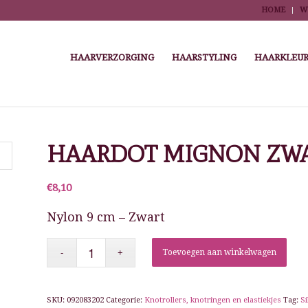
HOME
W
HAARVERZORGING
HAARSTYLING
HAARKLEUR
You are here:
Home
/
Winkel
/
Kappersbenodigdheden
/
Haaraccessoires
HAARDOT MIGNON ZW
€
8,10
Nylon 9 cm – Zwart
Toevoegen aan winkelwagen
SKU:
092083202
Categorie:
Knotrollers, knotringen en elastiekjes
Tag:
Si