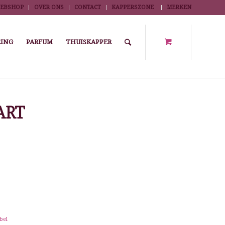
EBSHOP
OVER ONS
CONTACT
KAPPERSZONE
MERKEN
ING
PARFUM
THUISKAPPER
/
Knotrollers, knotringen en elastiekjes
/
HAARDOT MIGNON ZWART
ART
bel