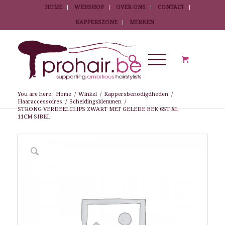
HOME
WEBSHOP
OVER ONS
CONTACT
KAPPERSZONE
MERKEN
You are here:
Home
/
Winkel
/
Kappersbenodigdheden
/
Haaraccessoires
/
Scheidingsklemmen
/
STRONG VERDEELCLIPS ZWART MET GELEDE BEK 6ST XL
11CM SIBEL